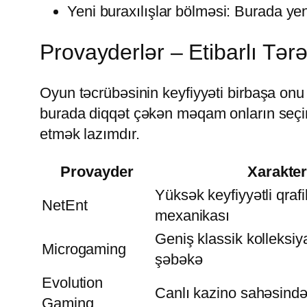
Yeni buraxılışlar bölməsi: Burada ye
Provayderlər – Etibarlı Tərə
Oyun təcrübəsinin keyfiyyəti birbaşa onu h
burada diqqət çəkən məqam onların seçimi
etmək lazımdır.
Provayder
Xarakter
Yüksək keyfiyyətli qraf
NetEnt
mexanikası
Geniş klassik kolleksiya
Microgaming
şəbəkə
Evolution
Canlı kazino sahəsində l
Gaming