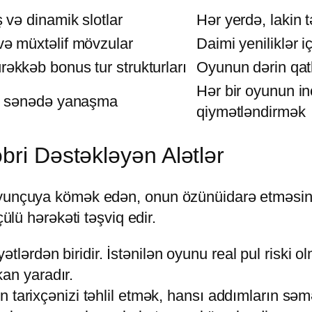
 və dinamik slotlar
Hər yerdə, lakin
və müxtəlif mövzular
Daimi yeniliklər 
əkkəb bonus tur strukturları
Oyunun dərin qat
Hər bir oyunun inc
və sənədə yanaşma
qiymətləndirmək
bri Dəstəkləyən Alətlər
oyunçuya kömək edən, onun özünüidarə etməsini 
çülü hərəkəti təşviq edir.
ətlərdən biridir. İstənilən oyunu real pul risk
an yaradır.
oyun tarixçənizi təhlil etmək, hansı addımların s