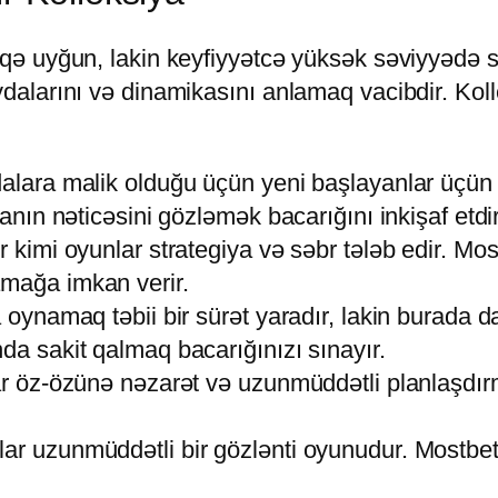
ə uyğun, lakin keyfiyyətcə yüksək səviyyədə s
alarını və dinamikasını anlamaq vacibdir. Kol
ydalara malik olduğu üçün yeni başlayanlar üçü
yanın nəticəsini gözləmək bacarığını inkişaf etdir
 kimi oyunlar strategiya və səbr tələb edir. Mos
amağa imkan verir.
a oynamaq təbii bir sürət yaradır, lakin burada 
da sakit qalmaq bacarığınızı sınayır.
lar öz-özünə nəzarət və uzunmüddətli planlaşdırm
ar uzunmüddətli bir gözlənti oyunudur. Mostbet-