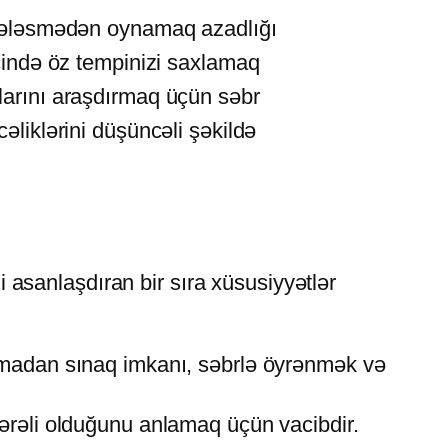
 tələsmədən oynamaq azadlığı
içində öz tempinizi saxlamaq
larını araşdırmaq üçün səbr
əliklərini düşüncəli şəkildə
asanlaşdıran bir sıra xüsusiyyətlər
i olmadan sınaq imkanı, səbrlə öyrənmək və
əmərəli olduğunu anlamaq üçün vacibdir.