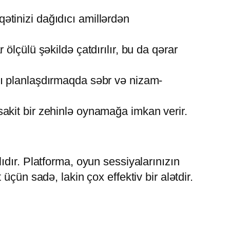
ətinizi dağıdıcı amillərdən
 ölçülü şəkildə çatdırılır, bu da qərar
ını planlaşdırmaqda səbr və nizam-
sakit bir zehinlə oynamağa imkan verir.
dır. Platforma, oyun sessiyalarınızın
çün sadə, lakin çox effektiv bir alətdir.