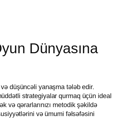
 Oyun Dünyasına
r və düşüncəli yanaşma tələb edir.
üddətli strategiyalar qurmaq üçün ideal
ək və qərarlarınızı metodik şəkildə
usiyyətlərini və ümumi fəlsəfəsini